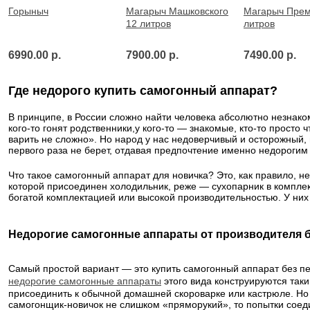
Горыныч
Магарыч Машковского
Магарыч Прем
12 литров
литров
6990.00 р.
7900.00 р.
7490.00 р.
Где недорого купить самогонный аппарат?
В принципе, в России сложно найти человека абсолютно незнако
кого-то гонят родственники,у кого-то — знакомые, кто-то просто 
варить не сложно». Но народ у нас недоверчивый и осторожный,
первого раза не берет, отдавая предпочтение именно недороги
Что такое самогонный аппарат для новичка? Это, как правило, н
которой присоединен холодильник, реже — сухопарник в комплек
богатой комплектацией или высокой производительностью. У ни
Недорогие самогонные аппараты от производителя б
Самый простой вариант — это купить самогонный аппарат без пе
недорогие самогонные аппараты
этого вида конструируются таки
присоединить к обычной домашней скороварке или кастрюле. Но 
самогонщик-новичок не слишком «пряморукий», то попытки соед