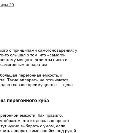
иум 20
мого с принципами самогоноварения: у
что-то слышал о том, что «самогон
 поэтому мощные агрегаты никто с
м самогонным аппаратам.
ебольшая перегонная емкость, к
те. Такие аппараты не отличаются
х одно главное преимущество — цена.
ез перегонного куба
регонной емкости. Как правило,
м образом, что их довольно просто
тут нужно выбирать с умом, если
инить аппарат с имеющейся под рукой