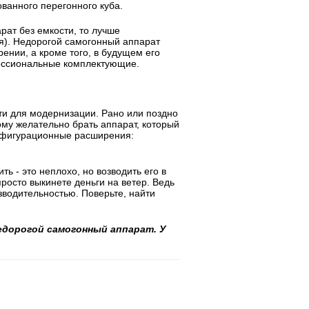
ванного перегонного куба.
рат без емкости, то лучше
я). Недорогой самогонный аппарат
ении, а кроме того, в будущем его
ессиональные комплектующие.
ти для модернизации. Рано или поздно
ому желательно брать аппарат, который
онфигурационные расширения:
ь - это неплохо, но возводить его в
просто выкинете деньги на ветер. Ведь
зводительностью. Поверьте, найти
едорогой самогонный аппарат. У