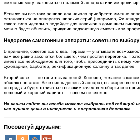
емкостью могут закончиться поломкой аппарата или импровизиро
Если же вы все-таки решили для начала приобрести именно аппа
остановиться на аппаратах широких серий (например, Финлянди
такого типа идеально подойдет для новичков в домашнем винокур
можно будет обновить, прикупив подходящую емкость или проф
Недорогие самогонные аппараты: советы по выбору
В принципе, советов всего два. Первый — учитывайте возможнос
вам все равно захочется большего, чем простая перегонка. Поэт
имеет все необходимое для того, чтобы присоединить к нему к
сухопарник, барботер, ректификационную колонну и так далее.
Второй совет — не гонитесь за ценой. Конечно, желание сэкономит
абсолют не стоит. Взяв очень дешевый аппарат, вы скорее всего 
он вряд ли будет отличаться высоким качеством сборки или прои
дешевый и хороший вариант — совсем не сложно.
На нашем сайте вы всегда можете выбрать подходящий н
нас лучшие цены в интернете и оперативная доставка.
Посоветуй друзьям: