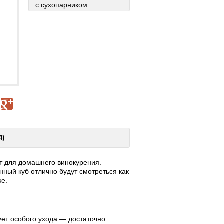
с сухопарником
4)
т для домашнего винокурения.
ный куб отлично будут смотреться как
ке.
бует особого ухода — достаточно