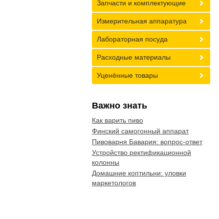
Запчасти и комплектующие
Измерительная аппаратура
Лабораторная посуда
Расходные материалы
Уценённые товары
Важно знать
Как варить пиво
Финский самогонный аппарат
Пивоварня Бавария: вопрос-ответ
Устройство ректификационной
колонны
Домашние коптильни: уловки
маркетологов