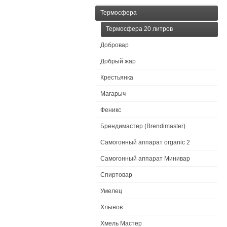
Термосфера
Термосфера 20 литров
Добровар
Добрый жар
Крестьянка
Магарыч
Феникс
Брендимастер (Brendimaster)
Самогонный аппарат organic 2
Самогонный аппарат Минивар
Спиртовар
Умелец
Хлынов
Хмель Мастер