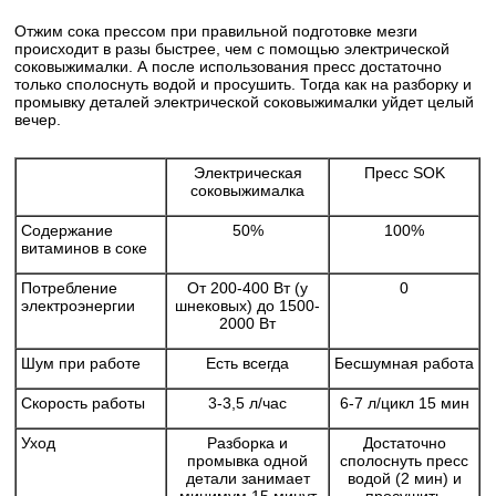
Отжим сока прессом при правильной подготовке мезги
происходит в разы быстрее, чем с помощью электрической
соковыжималки. А после использования пресс достаточно
только сполоснуть водой и просушить. Тогда как на разборку и
промывку деталей электрической соковыжималки уйдет целый
вечер.
Электрическая
Пресс SOK
соковыжималка
Содержание
50%
100%
витаминов в соке
Потребление
От 200-400 Вт (у
0
электроэнергии
шнековых) до 1500-
2000 Вт
Шум при работе
Есть всегда
Бесшумная работа
Скорость работы
3-3,5 л/час
6-7 л/цикл 15 мин
Уход
Разборка и
Достаточно
промывка одной
сполоснуть пресс
детали занимает
водой (2 мин) и