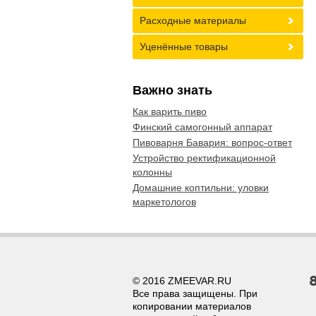
Расходные материалы
Уценённые товары
Важно знать
Как варить пиво
Финский самогонный аппарат
Пивоварня Бавария: вопрос-ответ
Устройство ректификационной
колонны
Домашние коптильни: уловки
маркетологов
© 2016 ZMEEVAR.RU
Все права защищены. При
копировании материалов