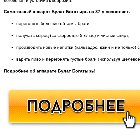
договечен и устойчив к коррозии.
Самогонный аппарат Булат Богатырь на 37 л позволяет:
перегонять большие объемы браги;
получать сырец (со скоростью 9 л/час) и чистый спирт;
производить новые напитки (кальвадос, джин и не только)
варить пиво и перегонять густые браги (используя щелево
Подробнее об аппарате Булат Богатырь!