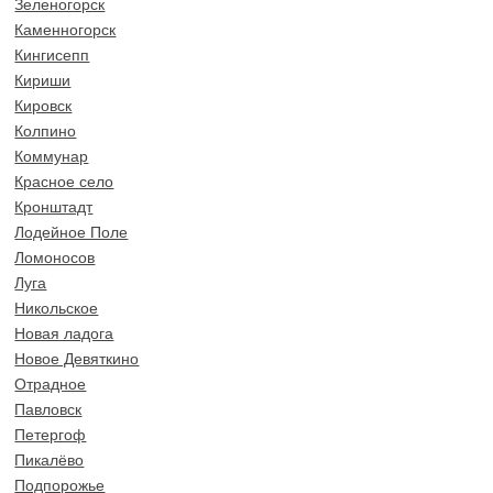
Зеленогорск
Каменногорск
Кингисепп
Кириши
Кировск
Колпино
Коммунар
Красное село
Кронштадт
Лодейное Поле
Ломоносов
Луга
Никольское
Новая ладога
Новое Девяткино
Отрадное
Павловск
Петергоф
Пикалёво
Подпорожье