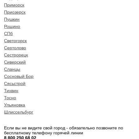
Приморск
Приозерск
Пушкин
Рощино
СПб
Светогорск
Сертолово
Сестрорецк
Сиверский
Сланцы
Сосновый Бор
Сясьстрой
Тихвин
Тосно
Ульяновка
Шлиссельбург
Если вы не видите свой город - обязательно позвоните по
бесплатному телефону горячей линии
8 800 250 68 02​