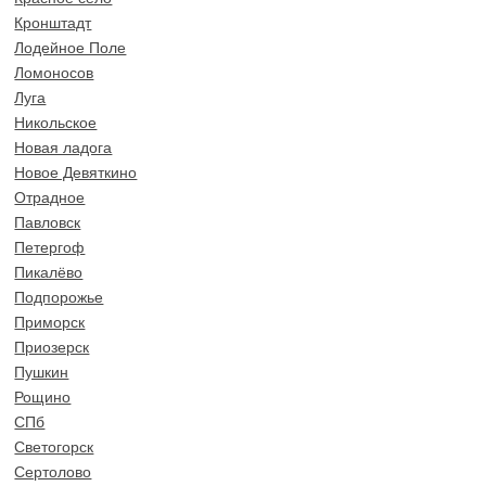
Кронштадт
Лодейное Поле
Ломоносов
Луга
Никольское
Новая ладога
Новое Девяткино
Отрадное
Павловск
Петергоф
Пикалёво
Подпорожье
Приморск
Приозерск
Пушкин
Рощино
СПб
Светогорск
Сертолово