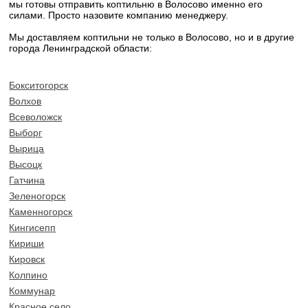
мы готовы отправить коптильню в Волосово именно его
силами. Просто назовите компанию менеджеру.
Мы доставляем коптильни не только в Волосово, но и в другие
города Ленинградской области:
Бокситогорск
Волхов
Всеволожск
Выборг
Вырица
Высоцк
Гатчина
Зеленогорск
Каменногорск
Кингисепп
Кириши
Кировск
Колпино
Коммунар
Красное село