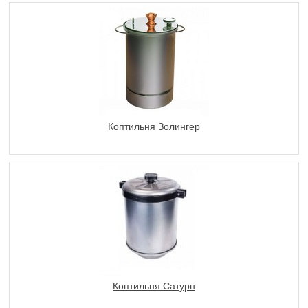
Коптильня Золингер
Коптильня Сатурн