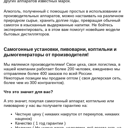
других аппаратов известных марок.
Алкоголь, полученный с помощью простых в использовании и
производительных аппаратов, можно настаивать на различном
природном сырье, хранить долгие годы, превращая обычный
самогон в изысканные выдержанные напитки. Не бойтесь
экспериментировать, а в этом вам помогут новейшие модели
бытовых дистилляторов.
Самогонные установки, пивоварни, коптильни и
дымогенераторы от производителя!
Мы являемся производителями! Свои цеха, своя логистика, в
нашей компании работает более 200 человек, ежедневно мы
отправляем более 400 заказов по всей России.
Некоторые позиции мы продаем оптом ( своя дилерская сеть,
более чем из 300 контрагентов).
Что это значит для вас?
А это значит, покупая самогонный аппарат, коптильню или
пивоварню у нас вы получаете гарантию на:
Честную цену ( никаких накруток от перекупов, никаких
наценок)
Качество ( 1 год гарантии )
Наличие ( Не нужно ждать неделями, всё всегда есть на