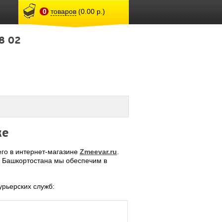
0
товаров
(0.00 р.)
8 02
ке
его в интернет-магазине
Zmeevar.ru
.
а Башкортостана мы обеспечим в
рьерских служб: