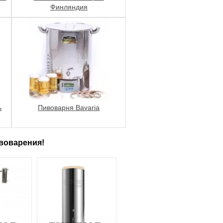
Финляндия
ь
Пивоварня Bavaria
воварения!