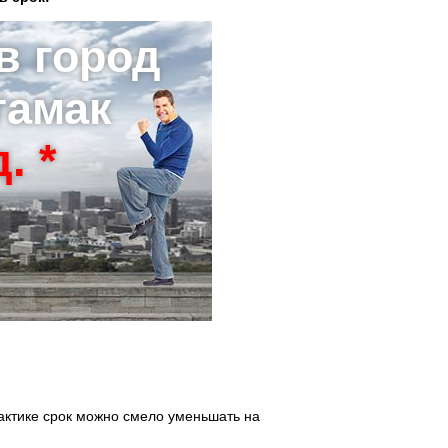
в город
тамак
. *
актике срок можно смело уменьшать на