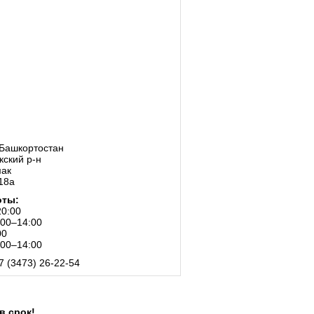
 Башкортостан
ский р-н
мак
118а
оты:
20:00
:00–14:00
00
:00–14:00
7 (3473) 26-22-54
в срок!