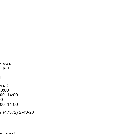
я обл.
й р-н
3
оты:
20:00
:00–14:00
00
:00–14:00
7 (47372) 2-49-29
в срок!