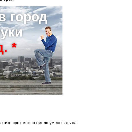
в город
уки
. *
актике срок можно смело уменьшать на