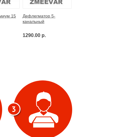
миум 15
Дефлегматор 5-
канальный
1290.00 р.