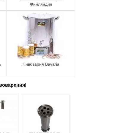
Финляндия
ь
Пивоварня Bavaria
воварения!