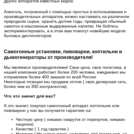
других аппаратов известных марок.
Алкоголь, полученный с помощью простых в использовании и
производительных аппаратов, можно настаивать на различном
природном сырье, хранить долгие годы, превращая обычный
самогон в изысканные выдержанные напитки. Не бойтесь
экспериментировать, а в этом вам помогут новейшие модели
бытовых дистилляторов.
Самогонные установки, пивоварни, коптильни и
дымогенераторы от производителя!
Мы являемся производителями! Свои цеха, своя логистика, в
нашей компании работает более 200 человек, ежедневно мы
отправляем более 400 заказов по всей России.
Некоторые позиции мы продаем оптом ( своя дилерская сеть,
более чем из 300 контрагентов).
Что это значит для вас?
А это значит, покупая самогонный аппарат, коптильню или
пивоварню у нас вы получаете гарантию на:
Честную цену ( никаких накруток от перекупов, никаких
наценок)
Качество ( 1 год гарантии )
Наличие ( Не нужно ждать неделями, всё всегда есть на