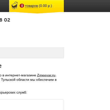
0
товаров
(0.00 р.)
8 02
е
го в интернет-магазине
Zmeevar.ru
.
а Тульской области мы обеспечим в
рьерских служб: