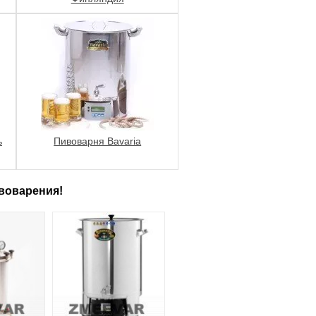
ь
Пивоварня Bavaria
воварения!