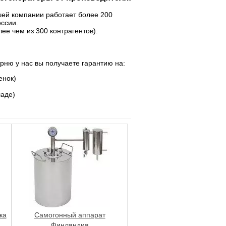
шей компании работает более 200
оссии.
ее чем из 300 контрагентов).
арню у нас вы получаете гарантию на:
енок)
ладе)
ка
Самогонный аппарат
Финляндия