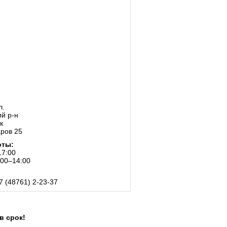
л.
й р-н
к
ров 25
оты:
17:00
:00–14:00
7 (48761) 2-23-37
в срок!