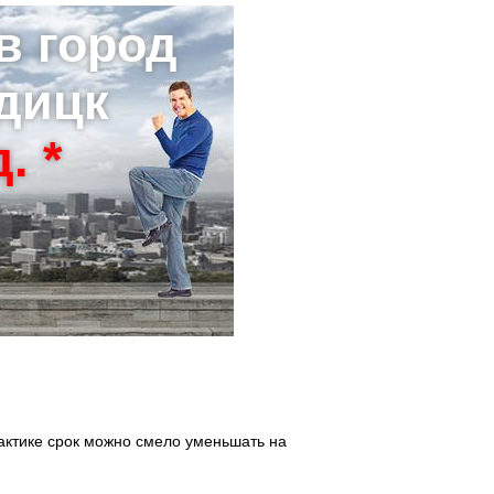
в город
дицк
. *
актике срок можно смело уменьшать на