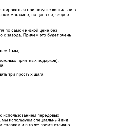
ентироваться при покупке коптильни в
ном магазине, но цена ее, скорее
ля по самой низкой цене без
о с завода. Причем это будет очень
нее 1 мм;
есколько приятных подарков);
ва.
ать три простых шага.
 с использованием передовых
ла мы используем специальный вид
 сплавам и в то же время отлично