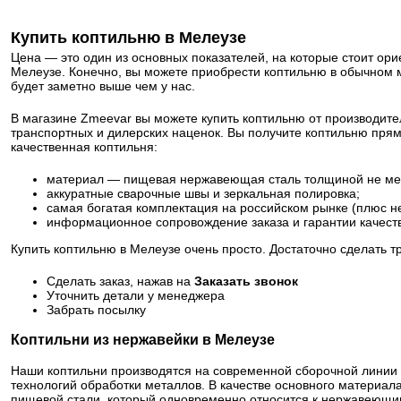
Купить коптильню в Мелеузе
Цена — это один из основных показателей, на которые стоит ори
Мелеузе. Конечно, вы можете приобрести коптильню в обычном ма
будет заметно выше чем у нас.
В магазине Zmeevar вы можете купить коптильню от производите
транспортных и дилерских наценок. Вы получите коптильню прям
качественная коптильня:
материал — пищевая нержавеющая сталь толщиной не ме
аккуратные сварочные швы и зеркальная полировка;
самая богатая комплектация на российском рынке (плюс н
информационное сопровождение заказа и гарантии качест
Купить коптильню в Мелеузе очень просто. Достаточно сделать т
Сделать заказ, нажав на
Заказать звонок
Уточнить детали у менеджера
Забрать посылку
Коптильни из нержавейки в Мелеузе
Наши коптильни производятся на современной сборочной линии
технологий обработки металлов. В качестве основного материа
пищевой стали, который одновременно относится к нержавеющим