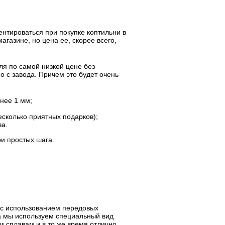
ентироваться при покупке коптильни в
газине, но цена ее, скорее всего,
ля по самой низкой цене без
о с завода. Причем это будет очень
нее 1 мм;
есколько приятных подарков);
ва.
ри простых шага.
 с использованием передовых
ла мы используем специальный вид
 сплавам и в то же время отлично