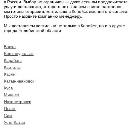
в России. Выбор не ограничен — даже если вы предпочитаете
услуги доставщика, которого нет в нашем списке партнеров,
мы готовы отправить коптильню в Копейск именно его силами.
Просто назовите компанию менеджеру.
Мы доставляем коптильни не только в Копейск, но и в другие
города Челябинской области:
Бакал
Верхнеуральск
Карабаш
Карталы
Касли
Катав-ивановск
Куса
Миньяр
Нязепетровск
Пласт
Сим
Усть-Катав