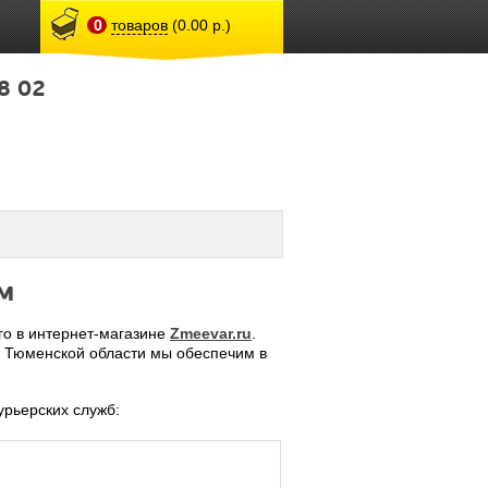
0
товаров
(0.00 р.)
8 02
м
го в интернет-магазине
Zmeevar.ru
.
а Тюменской области мы обеспечим в
рьерских служб: