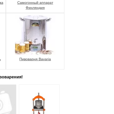
ка
Самогонный аппарат
Финляндия
ь
Пивоварня Bavaria
воварения!