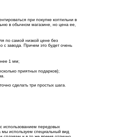
ентироваться при покупке коптильни в
ьню в обычном магазине, но цена ее,
ля по самой низкой цене без
о с завода. Причем это будет очень
нее 1 мм;
есколько приятных подарков);
ва.
точно сделать три простых шага.
 с использованием передовых
ла мы используем специальный вид
 сплавам и в то же время отлично