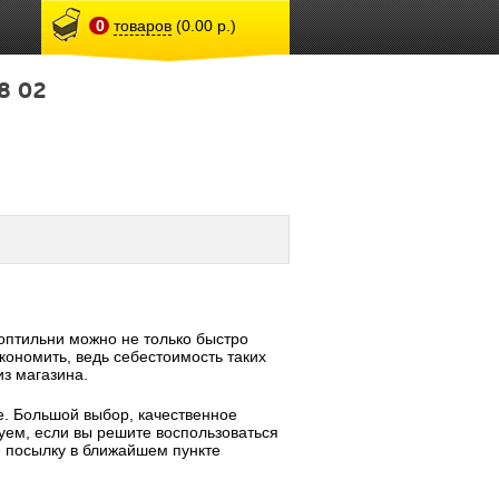
0
товаров
(0.00 р.)
8 02
птильни можно не только быстро
кономить, ведь себестоимость таких
из магазина.
е. Большой выбор, качественное
уем, если вы решите воспользоваться
е посылку в ближайшем пункте