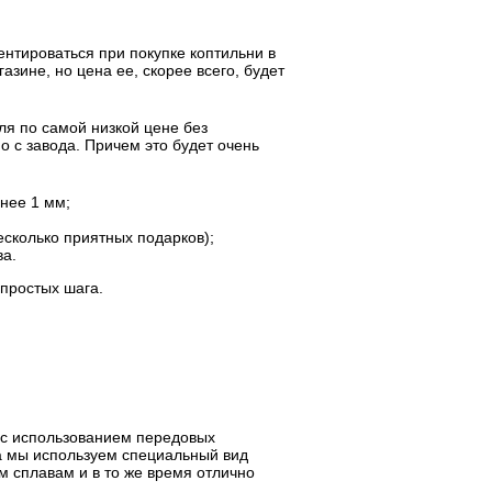
ентироваться при покупке коптильни в
зине, но цена ее, скорее всего, будет
ля по самой низкой цене без
о с завода. Причем это будет очень
нее 1 мм;
есколько приятных подарков);
ва.
 простых шага.
 с использованием передовых
ла мы используем специальный вид
 сплавам и в то же время отлично