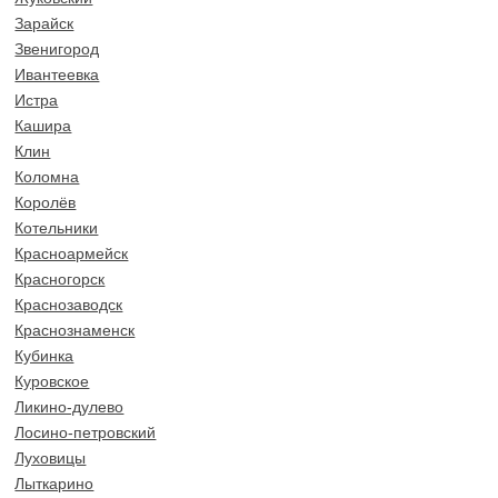
Зарайск
Звенигород
Ивантеевка
Истра
Кашира
Клин
Коломна
Королёв
Котельники
Красноармейск
Красногорск
Краснозаводск
Краснознаменск
Кубинка
Куровское
Ликино-дулево
Лосино-петровский
Луховицы
Лыткарино