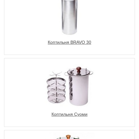
Коптильня BRAVO 30
Коптильня Суоми