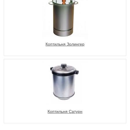
Коптильня Золингер
Коптильня Сатурн