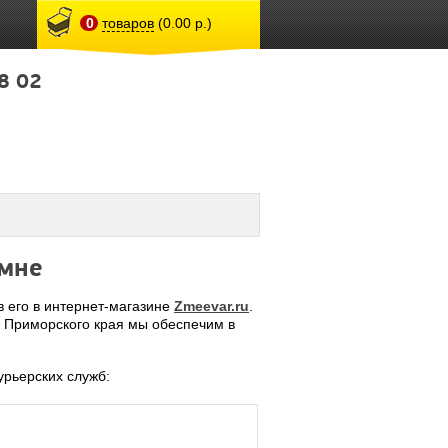
0
товаров
(0.00 р.)
8 02
амне
 его в интернет-магазине
Zmeevar.ru
.
а Приморского края мы обеспечим в
рьерских служб: