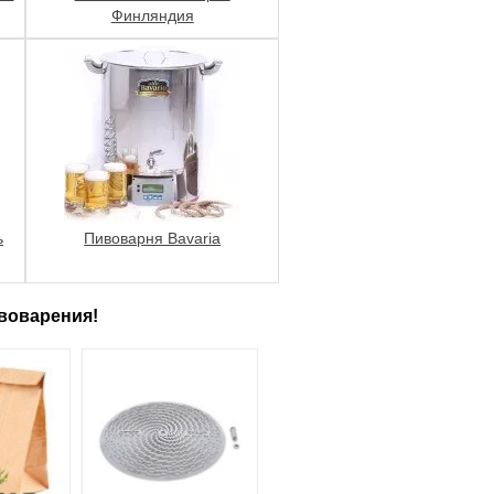
Финляндия
ь
Пивоварня Bavaria
воварения!